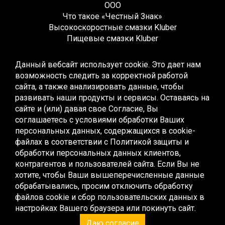
ООО
Что такое «Честный Знак»
Высокоскоростные смазки Kluber
Пищевые смазки Kluber
Редукторные смазки Kluber
Жидкие смазки Kluber
Данный вебсайт использует cookie. Это дает нам
Монтажные смазки Kluber
возможность следить за корректной работой
Многоцелевые смазки Kluber
сайта, а также анализировать данные, чтобы
Синтетические смазки Kluber
развивать наши продукты и сервисы. Оставаясь на
Высокотемпературные смазки Kluber
сайте и (или) давая свое Согласие, Вы
Низкотемпературные смазки Kluber
соглашаетесь с условиями обработки Ваших
Смазки для качения и скольжения Kluber
персональных данных, содержащихся в cookie-
Смазки для скольжения Kluber
файлах в соответствии с
Политикой защиты и
Контактные смазки Kluber
обработки персональных данных клиентов,
Специальные смазки Kluber
контрагентов и пользователей сайта
. Если Вы не
Эксплуатационные смазки Kluber
хотите, чтобы Ваши вышеперечисленные данные
Жидкие смазки Kluber
обрабатывались, просим отключить обработку
Редукторные масла Kluber
файлов cookie и сбор пользовательских данных в
Компрессорные масла Kluber
настройках Вашего браузера или покинуть сайт.
Пищевые масла Kluber
Даю согласие