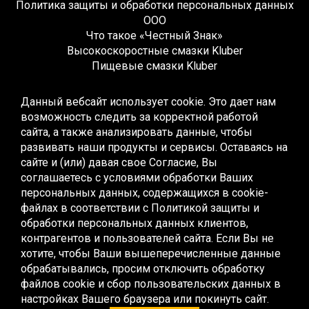
Политика защиты и обработки персональных данных
ООО
Что такое «Честный Знак»
Высокоскоростные смазки Kluber
Пищевые смазки Kluber
Редукторные смазки Kluber
Жидкие смазки Kluber
Данный вебсайт использует cookie. Это дает нам
Монтажные смазки Kluber
возможность следить за корректной работой
Многоцелевые смазки Kluber
сайта, а также анализировать данные, чтобы
Синтетические смазки Kluber
развивать наши продукты и сервисы. Оставаясь на
Высокотемпературные смазки Kluber
сайте и (или) давая свое Согласие, Вы
Низкотемпературные смазки Kluber
соглашаетесь с условиями обработки Ваших
Смазки для качения и скольжения Kluber
персональных данных, содержащихся в cookie-
Смазки для скольжения Kluber
файлах в соответствии с
Политикой защиты и
Контактные смазки Kluber
обработки персональных данных клиентов,
Специальные смазки Kluber
контрагентов и пользователей сайта
. Если Вы не
Эксплуатационные смазки Kluber
хотите, чтобы Ваши вышеперечисленные данные
Жидкие смазки Kluber
обрабатывались, просим отключить обработку
Редукторные масла Kluber
файлов cookie и сбор пользовательских данных в
Компрессорные масла Kluber
настройках Вашего браузера или покинуть сайт.
Пищевые масла Kluber