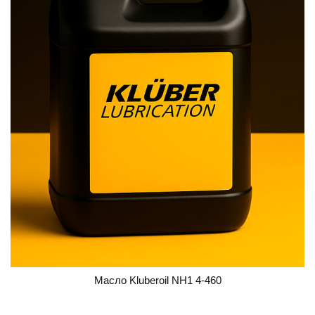
Масло Kluberoil NH1 4-460