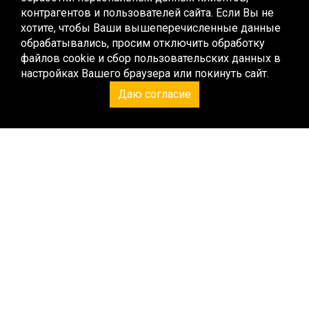
контрагентов и пользователей сайта
. Если Вы не
+7 (495) 085-93-13
хотите, чтобы Ваши вышеперечисленные данные
обрабатывались, просим отключить обработку
info@pro-kluber.ru
файлов cookie и сбор пользовательских данных в
г.Москва, Люблинская ул., д.55
настройках Вашего браузера или покинуть сайт.
Режим работы:
Даю согласие
Ежедневно с 10.00 до 22.00
Продукция и услуги
Доставка и оплата
Статьи
Контакты
Реквизиты
Политика в отношении персональных данных
Согласие на обработку данных
Политика защиты и обработки персональных данных
ООО
Что такое «Честный Знак»
Высокоскоростные смазки Kluber
Пищевые смазки Kluber
Редукторные смазки Kluber
Жидкие смазки Kluber