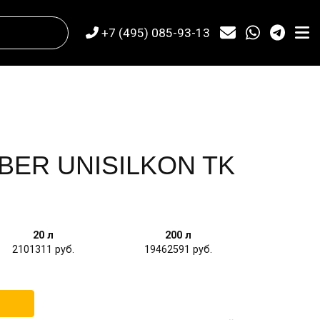
+7 (495) 085-93-13
BER UNISILKON TK
20 л
200 л
2101311
19462591