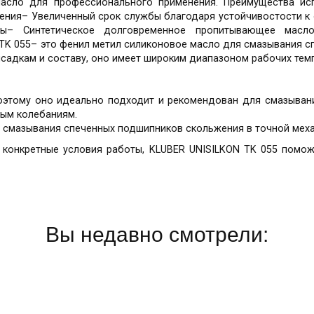
асло для профессионального применения. Преимущества ис
рения– Увеличенный срок службы благодаря устойчивостости к
уры– Синтетическое долговременное пропитывающее ма
TK 055– это фенил метил силиконовое масло для смазывания с
исадкам и составу, оно имеет широким диапазоном рабочих тем
поэтому оно идеально подходит и рекомендован для смазыва
ым колебаниям.
 смазывания спеченных подшипников скольжения в точной механ
 конкретные условия работы, KLUBER UNISILKON TK 055 помо
Вы недавно смотрели: