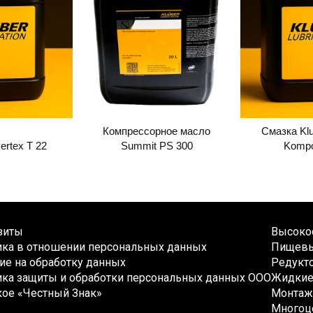
Компрессорное масло
Смазка Klu
ertex T 22
Summit PS 300
Kompo
зиты
Высокос
ика в отношении персональных данных
Пищевы
ие на обработку данных
Редукто
ка защиты и обработки персональных данных ООО
Жидкие 
кое «Честный Знак»
Монтаж
Многоц