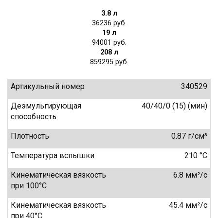
3.8 л
36236
19 л
94001
208 л
859295
Артикульный номер
340529
Деэмульгирующая
40/40/0 (15) (мин)
способность
Плотность
0.87 г/см³
Температура вспышки
210 °C
Кинематическая вязкость
6.8 мм²/с
при 100°C
Кинематическая вязкость
45.4 мм²/с
при 40°C