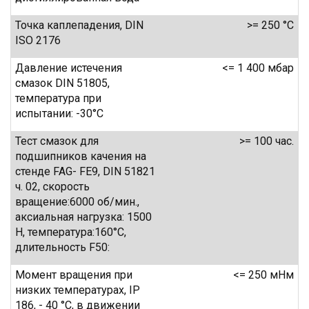
Точка каплепадения, DIN
>= 250 °C
ISO 2176
Давление истечения
<= 1 400 мбар
смазок DIN 51805,
температура при
испытании: -30°C
Тест смазок для
>= 100 час.
подшипников качения на
стенде FAG- FE9, DIN 51821
ч. 02, скорость
вращение:6000 об/мин.,
аксиальная нагрузка: 1500
Н, температура:160°C,
длительность F50:
Момент вращения при
<= 250 мНм
низких температурах, IP
186, - 40 °C, в движении