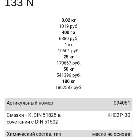
133 N
0.02 кг
1019
400 гр
6380
1 кг
10501
25 кг
170667
50 кг
541396
180 кг
1802587
Артикульный номер
094061
Смазки - K ;DIN 51825 в
KHC2P-30
сочетании с DIN 51502
Химический состав, тип
масло на основе