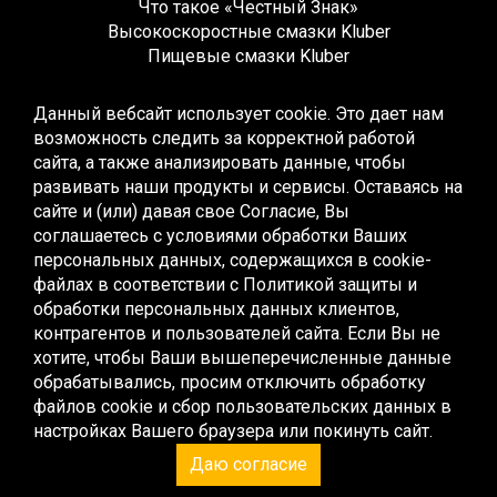
Что такое «Честный Знак»
Высокоскоростные смазки Kluber
Пищевые смазки Kluber
Редукторные смазки Kluber
Жидкие смазки Kluber
Данный вебсайт использует cookie. Это дает нам
Монтажные смазки Kluber
возможность следить за корректной работой
Многоцелевые смазки Kluber
сайта, а также анализировать данные, чтобы
Синтетические смазки Kluber
развивать наши продукты и сервисы. Оставаясь на
Высокотемпературные смазки Kluber
сайте и (или) давая свое Согласие, Вы
Низкотемпературные смазки Kluber
соглашаетесь с условиями обработки Ваших
Смазки для качения и скольжения Kluber
персональных данных, содержащихся в cookie-
Смазки для скольжения Kluber
файлах в соответствии с
Политикой защиты и
Контактные смазки Kluber
обработки персональных данных клиентов,
Специальные смазки Kluber
контрагентов и пользователей сайта
. Если Вы не
Эксплуатационные смазки Kluber
хотите, чтобы Ваши вышеперечисленные данные
Жидкие смазки Kluber
обрабатывались, просим отключить обработку
Редукторные масла Kluber
файлов cookie и сбор пользовательских данных в
Компрессорные масла Kluber
настройках Вашего браузера или покинуть сайт.
Пищевые масла Kluber
Даю согласие
Монтажные пасты Kluber