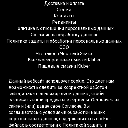
Доставка и оплата
Статьи
Контакты
Реквизиты
Политика в отношении персональных данных
Согласие на обработку данных
Политика защиты и обработки персональных данных
ООО
Что такое «Честный Знак»
Высокоскоростные смазки Kluber
Пищевые смазки Kluber
Редукторные смазки Kluber
Жидкие смазки Kluber
Данный вебсайт использует cookie. Это дает нам
Монтажные смазки Kluber
возможность следить за корректной работой
Многоцелевые смазки Kluber
сайта, а также анализировать данные, чтобы
Синтетические смазки Kluber
развивать наши продукты и сервисы. Оставаясь на
Высокотемпературные смазки Kluber
сайте и (или) давая свое Согласие, Вы
Низкотемпературные смазки Kluber
соглашаетесь с условиями обработки Ваших
Смазки для качения и скольжения Kluber
персональных данных, содержащихся в cookie-
Смазки для скольжения Kluber
файлах в соответствии с
Политикой защиты и