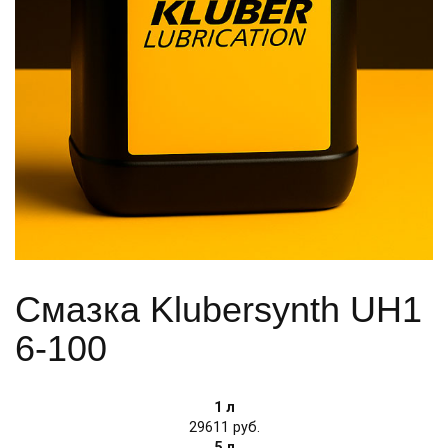
Смазка Klubersynth UH1
6-100
1 л
29611
5 л