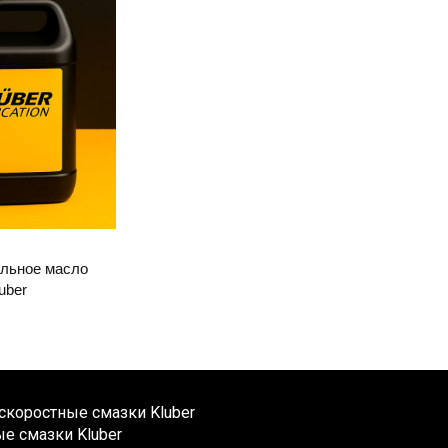
льное масло
uber
коростные смазки Kluber
е смазки Kluber