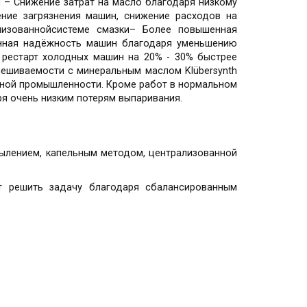
 – Снижение затрат на масло благодаря низкому
ение загрязнения машин, снижение расходов на
изованнойсистеме смазки– Более повышенная
нная надёжность машин благодаря уменьшению
 рестарт холодных машин на 20% - 30% быстрее
мешиваемости с минеральным маслом Klübersynth
ьной промышленности. Кроме работ в нормальном
ря очень низким потерям выпаривания.
пылением, капельным методом, централизованной
т решить задачу благодаря сбалансированным