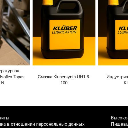
ературная
Isoflex Topas
Смазка Klubersynth UH1 6-
Индустриа
2 N
100
Kl
зиты
Высокос
ика в отношении персональных данных
Пищевы