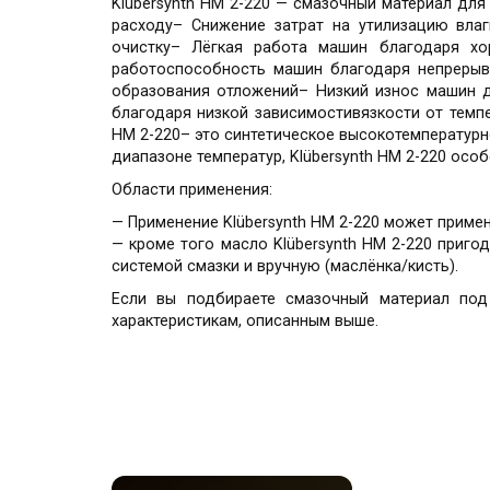
Klubersynth HM 2-220 — смазочный материал дл
расходу– Снижение затрат на утилизацию влаг
очистку– Лёгкая работа машин благодаря х
работоспособность машин благодаря непреры
образования отложений– Низкий износ машин д
благодаря низкой зависимостивязкости от темп
HM 2-220– это синтетическое высокотемператур
диапазоне температур, Klübersynth HM 2-220 ос
Области применения:
— Применение Klübersynth HM 2-220 может примен
— кроме того масло Klübersynth HM 2-220 приг
системой смазки и вручную (маслёнка/кисть).
Если вы подбираете смазочный материал под
характеристикам, описанным выше.