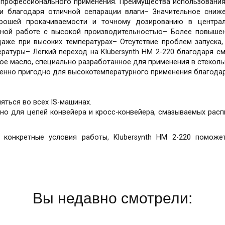
я профессионального применения. Преимущества использования
и благодаря отличной сепарации влаги– Значительное сниж
орошей прокачиваемости и точному дозированию в централ
вной работе с высокой производительностью– Более повыше
аже при высоких температурах– Отсутствие проблем запуска,
ературы– Лёгкий переход на Klübersynth HM 2-220 благодаря с
ное масло, специально разработанное для применения в стекол
обенно пригодно для высокотемпературного применения благода
яться во всех IS-машинах.
одно для цепей конвейера и кросс-конвейера, смазываемых рас
 конкретные условия работы, Klubersynth HM 2-220 поможе
Вы недавно смотрели: