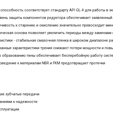
 способность соответствует стандарту API GL-4 для работы в э
ровень защиты компонентов редуктора обеспечивает заявленный
ойчивость к старению и окислению значительно превосходит ми
тическая основа позволяет увеличить периоды между заменами
ристики - стабильная смазочная пленка в широком диапазоне р
ванные характеристики трения снижают потери мощности и по
 к образованию пены обеспечивает бесперебойную работу сист
поведение к материалам NBR и FKM предотвращает протечки
кие зубчатые передачи
аниями к надежности
ксплуатации