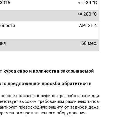
 3016
<= -39 °C
>= 200 °С
обности
API GL 4
ния
60 мес.
т курса евро и количества заказываемой
ого предложения- просьба обратиться в
а основе полиальфаолефинов, разработанное для
ветствует высоким требованиям различных типов
рантирует превосходную защиту от задиров даже
современного промышленного оборудования.