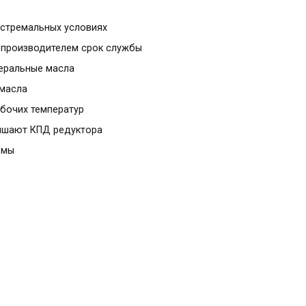
кстремальных условиях
 производителем срок службы
неральные масла
 масла
абочих температур
вышают КПД редуктора
емы