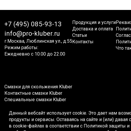
Продукция и услуги
Рекви
+7 (495) 085-93-13
Доставка и оплата
Полит
info@pro-kluber.ru
Статьи
Соглас
г.Москва, Люблинская ул., д.55
Контакты
Полити
Режим работы:
Что та
Ежедневно с 10.00 до 22.00
Смазки для скольжения Kluber
Контактные смазки Kluber
Специальные смазки Kluber
Эксплуатационные смазки Kluber
Жидкие смазки Kluber
Данный вебсайт использует cookie. Это дает нам возм
Редукторные масла Kluber
продукты и сервисы. Оставаясь на сайте и (или) дава
Компрессорные масла Kluber
в cookie-файлах в соответствии с
Политикой защиты и 