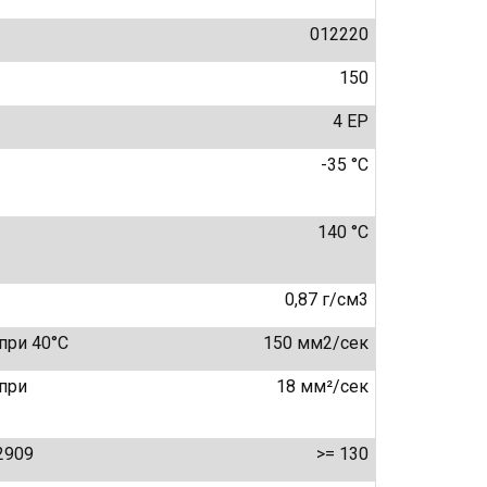
012220
150
4 EP
-35 °C
140 °C
0,87 г/см3
при 40°C
150 мм2/сек
при
18 мм²/сек
2909
>= 130