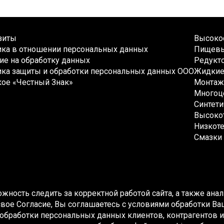
зиты
Высокос
ика в отношении персональных данных
Пищевы
ие на обработку данных
Редукто
ка защиты и обработки персональных данных ООО
Жидкие 
кое «Честный Знак»
Монтаж
Многоц
Синтети
Высокот
Низкоте
Смазки 
ожность следить за корректной работой сайта, а также ан
я свое Согласие, Вы соглашаетесь с условиями обработки 
обработки персональных данных клиентов, контрагентов и