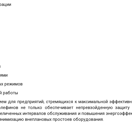
рации
и
иями
ных режимов
й работы
нием для предприятий, стремящихся к максимальной эффектив
лефинов не только обеспечивает непревзойденную защиту 
величенных интервалов обслуживания и повышения энергоэффект
инимизацию внеплановых простоев оборудования.