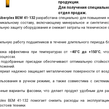
продукции.
Для получения специальн
отдел продаж.
berplex BEM 41-132
разработана специально для повышения н
икальному составу, включающему минеральное и синтетичес
ельную защиту оборудования и снижает затраты на техническое
абильную работу подшипников в течение длительного периода б
азка эффективна при температурах от
–40°С до +150°С
, чт
роцессах.
о подобранные присадки обеспечивают оптимальную стойкост
ложений.
териал надежно защищает металлические поверхности от возд
ользования в ручном режиме, а также совместима с система
ичные варианты фасовки, что делает продукт удобным для р
rplex BEM 41-132 помогает снизить расходы на эксплуатац
стоев техники.