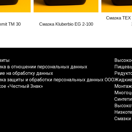
Смазка TE
mit TM 30
Смазка Kluberbio EG 2-100
зиты
Высокос
ика в отношении персональных данных
Пищевы
ие на обработку данных
Редукто
ка защиты и обработки персональных данных ООО
Жидкие 
кое «Честный Знак»
Монтаж
Многоц
Синтети
Высокот
Низкоте
Смазки 