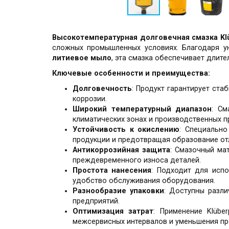
Высокотемпературная долговечная смазка Klü
сложных промышленных условиях. Благодаря ун
литиевое мыло
, эта смазка обеспечивает длит
Ключевые особенности и преимущества:
Долговечность
: Продукт гарантирует ст
коррозии.
Широкий температурный диапазон
: См
климатических зонах и производственных п
Устойчивость к окислению
: Специальн
продукции и предотвращая образование от
Антикоррозийная защита
: Смазочный ма
преждевременного износа деталей.
Простота нанесения
: Подходит для исп
удобство обслуживания оборудования.
Разнообразие упаковки
: Доступны разл
предприятий.
Оптимизация затрат
: Применение Klübe
межсервисных интервалов и уменьшения про