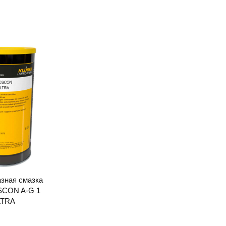
зная смазка
CON A-G 1
LTRA