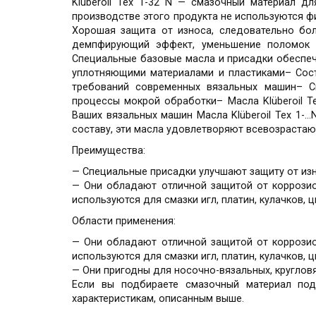
Kluberoil Tex 1-32 N — смазочный материал 
производстве этого продукта не используются ф
Хорошая защита от износа, следовательно бо
демпфирующий эффект, уменьшение поломок и
Специальные базовые масла и присадки обеспе
уплотняющими материалами и пластиками– Сос
требований современных вязальных машин– 
процессы мокрой обработки– Масла Klüberoil T
Ваших вязальных машин Масла Klüberoil Tex 1-
составу, эти масла удовлетворяют всевозраста
Преимущества:
— Специальные присадки улучшают защиту от изн
— Они обладают отличной защитой от коррозион
используются для смазки игл, платин, кулачков, ц
Области применения:
— Они обладают отличной защитой от коррозион
используются для смазки игл, платин, кулачков, ц
— Они пригодны для носочно-вязальных, круглов
Если вы подбираете смазочный материал под
характеристикам, описанным выше.