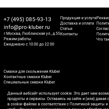
Продукция и услуги
Рекви
+7 (495) 085-93-13
Доставка и оплата
Полит
info@pro-kluber.ru
Статьи
Соглас
г.Москва, Люблинская ул., д.55
Контакты
Полити
Режим работы:
Что та
Ежедневно с 10.00 до 22.00
Смазки для скольжения Kluber
Контактные смазки Kluber
Специальные смазки Kluber
Эксплуатационные смазки Kluber
Жидкие смазки Kluber
Данный вебсайт использует cookie. Это дает нам возм
Редукторные масла Kluber
продукты и сервисы. Оставаясь на сайте и (или) дава
Компрессорные масла Kluber
в cookie-файлах в соответствии с
Политикой защиты и 
Пищевые масла Kluber