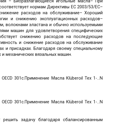
ания – Биоразлагающиеся игольные масла– При
 соответствует нормам Директивы ЕС 2003/53/ЕС–
 снижение расходов на обслуживание– Хороший
ргии и снижению эксплуатационных расходов–
и, волокнами эластана и обычно используемыми
лями машин для удовлетворения специфических
обствует снижению расходов на последующие
ативность и снижение расходов на обслуживание
ах и присадках. Благодаря своему специальному
 и механических вязальных машин.
CD 301c.Применение Масла Klüberoil Tex 1-...N
CD 301c.Применение Масла Klüberoil Tex 1-...N
т решить задачу благодаря сбалансированным