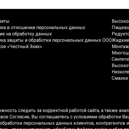
зиты
Высокос
ика в отношении персональных данных
Пищевы
ие на обработку данных
Редукто
ка защиты и обработки персональных данных ООО
Жидкие 
кое «Честный Знак»
Монтаж
Многоц
Синтети
Высокот
Низкоте
Смазки 
ожность следить за корректной работой сайта, а также ан
я свое Согласие, Вы соглашаетесь с условиями обработки 
обработки персональных данных клиентов, контрагентов и