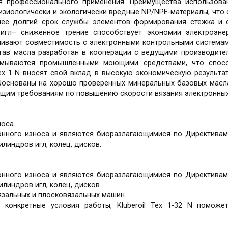
для профессионального применения. Преимущества использов
изиологически и экологически вредные NP/NPE-материалы, что
лее долгий срок службы элементов формирования стежка и
гл– сниженное трение способствует экономии электроэне
чивают совместимость с электронными контрольными системам
тав масла разработан в кооперации с ведущими производите
Смываются промышленными моющими средствами, что спос
ex 1-N вносят свой вклад в высокую экономическую результ
...Nоснованы на хорошо проверенных минеральных базовых масл
ющим требованиям по повышению скорости вязания электронных
оса.
ного износа и являются биоразлагающимися по Директивам OE
илиндров игл, колец, дисков.
ного износа и являются биоразлагающимися по Директивам OE
илиндров игл, колец, дисков.
язальных и плосковязальных машин.
 конкретные условия работы, Kluberoil Tex 1-32 N поможе