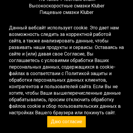
Высокоскоростные смазки Kluber
Пищевые смазки Kluber
Редукторные смазки Kluber
Жидкие смазки Kluber
Данный вебсайт использует cookie. Это дает нам
Монтажные смазки Kluber
возможность следить за корректной работой
Многоцелевые смазки Kluber
сайта, а также анализировать данные, чтобы
Синтетические смазки Kluber
развивать наши продукты и сервисы. Оставаясь на
Высокотемпературные смазки Kluber
сайте и (или) давая свое Согласие, Вы
Низкотемпературные смазки Kluber
соглашаетесь с условиями обработки Ваших
Смазки для качения и скольжения Kluber
персональных данных, содержащихся в cookie-
Смазки для скольжения Kluber
файлах в соответствии с
Политикой защиты и
Контактные смазки Kluber
обработки персональных данных клиентов,
Специальные смазки Kluber
контрагентов и пользователей сайта
. Если Вы не
Эксплуатационные смазки Kluber
хотите, чтобы Ваши вышеперечисленные данные
Жидкие смазки Kluber
обрабатывались, просим отключить обработку
Редукторные масла Kluber
файлов cookie и сбор пользовательских данных в
Компрессорные масла Kluber
настройках Вашего браузера или покинуть сайт.
Пищевые масла Kluber
Даю согласие
Монтажные пасты Kluber