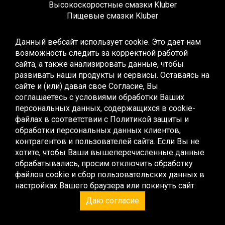
Высокоскоростные смазки Kluber
Пищевые смазки Kluber
Редукторные смазки Kluber
Жидкие смазки Kluber
Данный вебсайт использует cookie. Это дает нам
Монтажные смазки Kluber
возможность следить за корректной работой
Многоцелевые смазки Kluber
сайта, а также анализировать данные, чтобы
Синтетические смазки Kluber
развивать наши продукты и сервисы. Оставаясь на
Высокотемпературные смазки Kluber
сайте и (или) давая свое Согласие, Вы
Низкотемпературные смазки Kluber
соглашаетесь с условиями обработки Ваших
Смазки для качения и скольжения Kluber
персональных данных, содержащихся в cookie-
Смазки для скольжения Kluber
файлах в соответствии с
Политикой защиты и
Контактные смазки Kluber
обработки персональных данных клиентов,
Специальные смазки Kluber
контрагентов и пользователей сайта
. Если Вы не
Эксплуатационные смазки Kluber
хотите, чтобы Ваши вышеперечисленные данные
Жидкие смазки Kluber
обрабатывались, просим отключить обработку
Редукторные масла Kluber
файлов cookie и сбор пользовательских данных в
Компрессорные масла Kluber
настройках Вашего браузера или покинуть сайт.
Пищевые масла Kluber
Даю согласие
Монтажные пасты Kluber