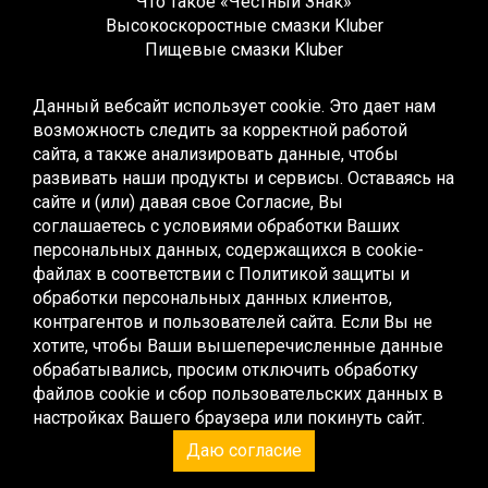
Что такое «Честный Знак»
Высокоскоростные смазки Kluber
Пищевые смазки Kluber
Редукторные смазки Kluber
Жидкие смазки Kluber
Данный вебсайт использует cookie. Это дает нам
Монтажные смазки Kluber
возможность следить за корректной работой
Многоцелевые смазки Kluber
сайта, а также анализировать данные, чтобы
Синтетические смазки Kluber
развивать наши продукты и сервисы. Оставаясь на
Высокотемпературные смазки Kluber
сайте и (или) давая свое Согласие, Вы
Низкотемпературные смазки Kluber
соглашаетесь с условиями обработки Ваших
Смазки для качения и скольжения Kluber
персональных данных, содержащихся в cookie-
Смазки для скольжения Kluber
файлах в соответствии с
Политикой защиты и
Контактные смазки Kluber
обработки персональных данных клиентов,
Специальные смазки Kluber
контрагентов и пользователей сайта
. Если Вы не
Эксплуатационные смазки Kluber
хотите, чтобы Ваши вышеперечисленные данные
Жидкие смазки Kluber
обрабатывались, просим отключить обработку
Редукторные масла Kluber
файлов cookie и сбор пользовательских данных в
Компрессорные масла Kluber
настройках Вашего браузера или покинуть сайт.
Пищевые масла Kluber
Даю согласие
Монтажные пасты Kluber