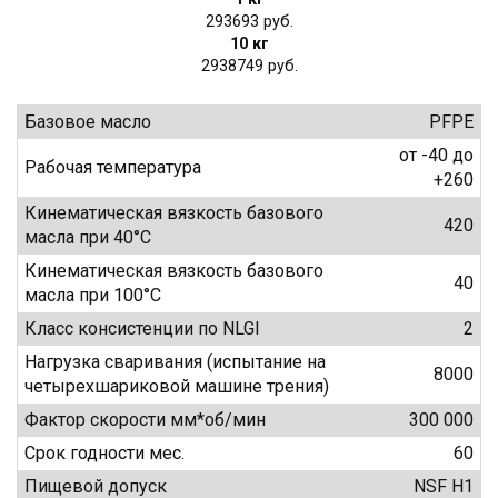
293693
10 кг
2938749
Базовое масло
PFPE
от -40 до
Рабочая температура
+260
Кинематическая вязкость базового
420
масла при 40°С
Кинематическая вязкость базового
40
масла при 100°С
Класс консистенции по NLGI
2
Нагрузка сваривания (испытание на
8000
четырехшариковой машине трения)
Фактор скорости мм*об/мин
300 000
Срок годности мес.
60
Пищевой допуск
NSF H1