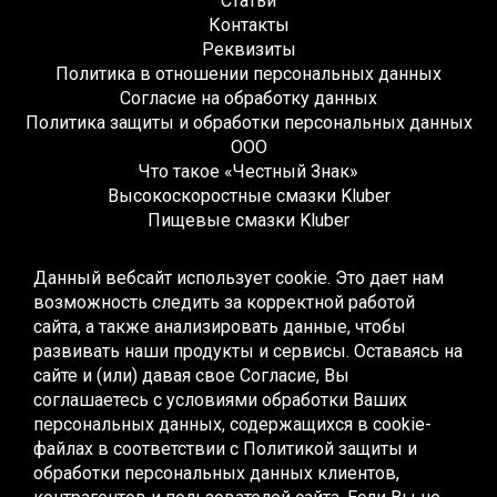
Статьи
Контакты
Реквизиты
Политика в отношении персональных данных
Согласие на обработку данных
Политика защиты и обработки персональных данных
ООО
Что такое «Честный Знак»
Высокоскоростные смазки Kluber
Пищевые смазки Kluber
Редукторные смазки Kluber
Жидкие смазки Kluber
Данный вебсайт использует cookie. Это дает нам
Монтажные смазки Kluber
возможность следить за корректной работой
Многоцелевые смазки Kluber
сайта, а также анализировать данные, чтобы
Синтетические смазки Kluber
развивать наши продукты и сервисы. Оставаясь на
Высокотемпературные смазки Kluber
сайте и (или) давая свое Согласие, Вы
Низкотемпературные смазки Kluber
соглашаетесь с условиями обработки Ваших
Смазки для качения и скольжения Kluber
персональных данных, содержащихся в cookie-
Смазки для скольжения Kluber
файлах в соответствии с
Политикой защиты и
Контактные смазки Kluber
обработки персональных данных клиентов,
Специальные смазки Kluber